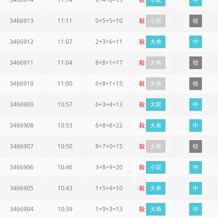
3466913
11:11
0+5+5=10
殺
小双
错
3466912
11:07
2+3+6=11
殺
大单
中
3466911
11:04
8+8+1=17
殺
大单
错
3466910
11:00
6+8+1=15
殺
大单
错
3466909
10:57
6+3+4=13
殺
大双
中
3466908
10:53
6+8+8=22
殺
大单
中
3466907
10:50
8+7+0=15
殺
大单
错
3466906
10:46
3+8+9=20
殺
小双
中
3466905
10:43
1+5+4=10
殺
大单
中
3466904
10:39
1+9+3=13
殺
大单
中