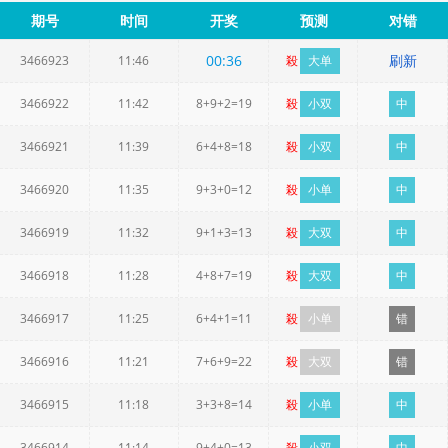
期号
时间
开奖
预测
对错
00
:
35
刷新
3466923
11:46
殺
大单
3466922
11:42
8+9+2=19
殺
小双
中
3466921
11:39
6+4+8=18
殺
小双
中
3466920
11:35
9+3+0=12
殺
小单
中
3466919
11:32
9+1+3=13
殺
大双
中
3466918
11:28
4+8+7=19
殺
大双
中
3466917
11:25
6+4+1=11
殺
小单
错
3466916
11:21
7+6+9=22
殺
大双
错
3466915
11:18
3+3+8=14
殺
小单
中
3466914
11:14
9+4+0=13
殺
小双
中